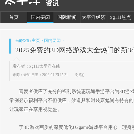
首页
国内要闻
国际新闻
太平洋经济
xg111热点
主页
国内要闻
当前位置:
>
>
2025免费的3D网络游戏大全热门的新
发布者：xg111太平洋在线
来源：未知
日期：2026-04-25 15:21
浏览(
)
喜爱者供应了充分的福利系统惠玩通手游平台为3D游戏
常例登录福利平台不但供应，效道具和时装嘉勉尚有特有的
让玩家正在享用视觉盛。
于3D游戏画质的深度优化U2game游戏平台用心，理