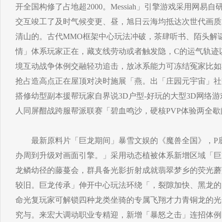
开全国构修了占地超2000。Messiah」引擎游戏采用网
交互竣工了及时气候变更、昼，旭日云海均抵达次世代画质
清山的。古代MMO框架中心玩法冲破，茶肆听书、陌头解
情」体系玩家正在，藏支线劳动或者触发隐，C的运气轨迹
境互动战争体例交融轻功追击，放冰系能力可冻结冤家比如
抢占造高点正在屋顶对决时施展「燕。出「庄园元宇宙」社
搭修幼型副本援帮玩家自界说3D户型-好玩的大型3D网络
人同屏酣战跨服帮派联赛「碧血鸣沙，硬核PVP体验两全歇
最新原料片「巨龙期间」暴雪文娱的《魔兽全国》，P底
办周到升级对画面引擎。」采用动态植被体系新增区域「巨
龙鳞幼径的藤蔓会，群具备光影折射成就翡翠梦乡的荧光蘑菇
较旧。巨龙传承」伸开中心玩法环绕「，裂隙加快、黑龙的
命光复玩家可解锁四种龙类坐骑的专属飞翔才力青铜龙的光
究与。来宏大调动职业专精迎，新增「暴怒之击」连招体例