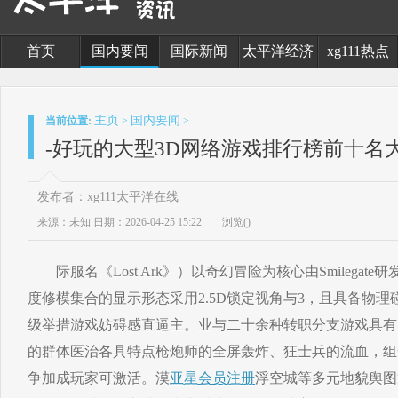
首页
国内要闻
国际新闻
太平洋经济
xg111热点
主页
国内要闻
当前位置:
>
>
-好玩的大型3D网络游戏排行榜前十名
发布者：xg111太平洋在线
来源：未知
日期：2026-04-25 15:22
浏览(
)
际服名《Lost Ark》）以奇幻冒险为核心由Smilegat
度修模集合的显示形态采用2.5D锁定视角与3，且具备物
级举措游戏妨碍感直逼主。业与二十余种转职分支游戏具有
的群体医治各具特点枪炮师的全屏轰炸、狂士兵的流血，组
争加成玩家可激活。漠
亚星会员注册
浮空城等多元地貌舆图