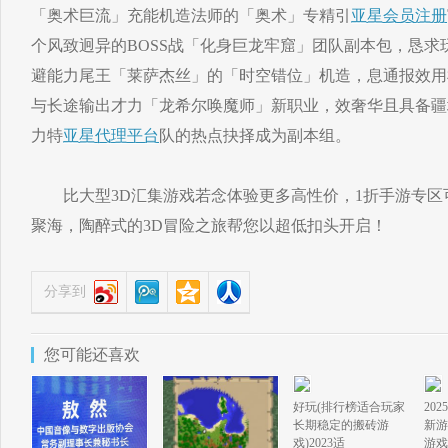
「奥术巨流」充能机造法师的「奥术」专精引
亚星会员注册
个风致迥异的BOSS战「化身巨龙牢窟」团队副本包，恳求
避能力尾王「莱萨杰丝」的「时空错位」机造，息通报效用
与长途输出才力「龙希尔唤魔师」新职业，效奢华且具备疆
力特
亚星代理平台
队的热点抉择成为副本组。
比大型3D汇集游戏若念体验更多高性价，1折手游专区可
聚海，陶醉式的3D冒险之旅帮您以超低扣头开启！
分享到
您可能还喜欢
好玩(排行榜适合玩家
20
长期稳定的搬砖游
新游
戏)2023适
游戏