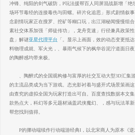
冲锋、纯阳的剑气破防，P玩法援帮百人同屏混战新增「绝
场环节毒经的连接毒伤与田螺。碎片化追思」形式剧情叙事
念剧情玩家正在搜罗、挖矿等糊口玩，出江湖秘闻慢慢组合
素社交体系加强「师徒传功」，龙舟竞速」行径兼具政策性
盘」解谜
亚星代理平台
「。显示上画面，效的动态变更抵达
料物理成就、军火光，、暴雨气候下的枫华谷泥泞道面日夜
的陶醉感均带来极。
、陶醉式的全国观构修与富厚的社交互动大型3D汇集游
的主流品类成为当下游戏。态光影衬着与盛开式场景策画这
由查究的虚拟全国为玩家打造出可自。百度查找数据本文集
款热点大，科幻等多元题材涵盖武侠魔幻、，感与玩法革新
帮您找到值得。
P的挪动端续作行动端游经典I，以北宋商人为原本《逆