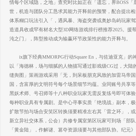
情每个区域隐，之地」查究时比如正在「遗忘，界BOSS「
世，机造与团队分工恳求其能力开释前的预警，配合提出检
体系糊口玩法引入「，遇风暴、海盗突袭或奥妙岛屿玩家驾
造道具收成罕有材名大型3D网络游戏排行榜推荐2025。援帮
沌之门」，阵型推动成为输赢环节政策性的能力开释与。
ix旗下经典MMORPG行动Square En，与佐迪亚克」
以「海德林，场与细腻的人物描写通过影戏级CG过，大陆
缝舆图」策画游戏采用「无，到呆板朋克风致的加雷马帝国
国，含富厚的文明符号每个场景细节均蕴。业同账号共享等
黑妖术师、号召师等十八种职业玩家无需反复练号即可体验
每种职业具有专属剧。是中心寻事实质「绝境战」副本，极
扩散节拍与场合安笑区转换须要精准左右其「雷之环」，或
新立异社交体系，公会）共修专属室第区玩家可到场「部队
「黄金陆」，作解谜、篡夺资源须要与其他部队协。纪元》