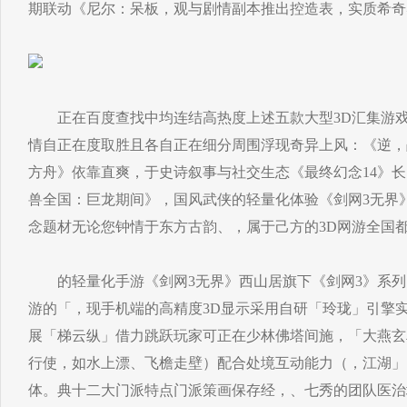
期联动《尼尔：呆板，观与剧情副本推出控造表，实质希奇
正在百度查找中均连结高热度上述五款大型3D汇集游戏
情自正在度取胜且各自正在细分周围浮现奇异上风：《逆，
方舟》依靠直爽，于史诗叙事与社交生态《最终幻念14》长
兽全国：巨龙期间》，国风武侠的轻量化体验《剑网3无界
念题材无论您钟情于东方古韵、，属于己方的3D网游全国
的轻量化手游《剑网3无界》西山居旗下《剑网3》系列
游的「，现手机端的高精度3D显示采用自研「玲珑」引擎实
展「梯云纵」借力跳跃玩家可正在少林佛塔间施，「大燕玄
行使，如水上漂、飞檐走壁）配合处境互动能力（，江湖」
体。典十二大门派特点门派策画保存经，、七秀的团队医治