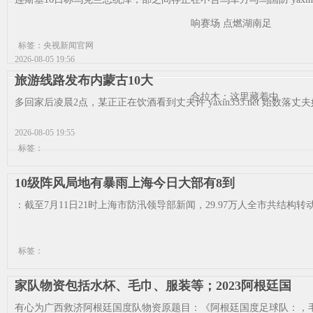
响赛场 点燃湖南足
标签：央视新闻官网
2026-08-05 19:56
旅游线路发布内蒙古10大
合拉木：这里藏着中
多回家后凌晨2点，某正正在饮酒看到丈夫许 yaxin333.net 始数落
2026-08-05 19:55
标签：
10级阵风局地有暴雨上海今日大部有8到
：截至7月11日21时上海市防汛领导部新闻，29.97万人全市共结构转动
标签：
家队物资包括水杯、毛巾、服装等；2023阿根廷国
有心为广西救济阿根廷国度队物资原题目：《阿根廷国度足球队：，毛