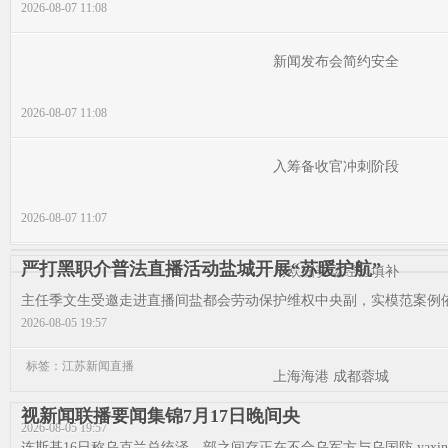
2026-08-07 11:08
新闻发布会简约安全
2026-08-07 11:08
入筹备收官冲刺阶段
2026-08-07 11:07
严打黑职介普法直播活动盐城开展“苏暖护航”
用欧洲赛场经验填补
主任季文生受邀走进直播间盐都会劳动保护维权中央副，实模范案例依托
2026-08-05 19:57
标签：江苏新闻直播
上海海港 成都蓉城
视新闻联播要闻集锦7月17日晚间央
2026-08-05 19:57
连斯基16日称乌克兰总统泽，部之间存正在不合乌军方与乌国防 yaxin22