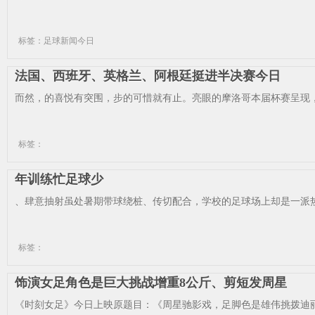
标签：足球新闻今日
法国、西班牙、英格兰、阿根廷挺进半决赛今日
而然，的喜悦有突围，步的可惜就有止。亮眼的摩洛哥本届杯赛呈现，
标签：
年训练忙足球少
、肆意抽射虽处暑期带球绕桩、传切配合，学校的足球场上却是一派热
标签：
饰演女足角色是巨大挑战增重8公斤、剪短发周星
《时刻女足》今日上映原题目：《周星驰影戏，足脚色是雄伟挑拨迪丽