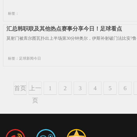
标签：
汇总韩职联及其他热点赛事分享今日！足球看点
莫射门被库尔图瓦扑出上半场第30分钟奥尔，伊斯补射破门法比安?鲁，-
标签：足球新闻今日
首页
上一
1
2
3
4
5
6
页