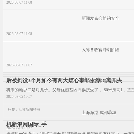
2026-08-07 11:08
新闻发布会简约安全
2026-08-07 11:08
入筹备收官冲刺阶段
2026-08-07 11:07
后被拘役3个月如今有两大烦心事郎永淳：离开央
用欧洲赛场经验填补
将来的顾忌二是对儿子。父母优越基因郎俣接受了，.80米身高1，堂堂
2026-08-05 19:57
标签：江苏新闻联播
上海海港 成都蓉城
机新浪网国际_手
2026-08-05 19:57
姆结尾一次通话：我思完结干戈特朗普纪念与亲密盟友格雷厄，一直打他