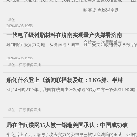
响赛场 点燃湖南足
标签：
2026-08-05 19:56
一代电子级树脂材料在济南实现量产央媒看济南
合拉木：这里藏着中
器到寰宇级算力高地：从济南造大国重，到二安文明改进传承从数字黄
2026-08-05 19:55
标签：江苏新闻联播
船凭什么登上《新闻联播杨爱红：LNG船、半潜
3月14日晚2017年，我国首艘自决研发修造的3万立方米双燃料LNG船
标签：江苏新闻联播
局在华间谍网35人被一锅端美国承认：中国成功破
学之后上了大，给与了境表实力的资帮早已被彻底洗脑的田某，证据黑暗网罗