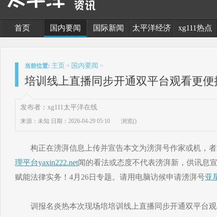
首页
国内要闻
国际新闻
太平洋经济
xg111热点
主页
国内要闻
当前位置:
>
>
培训线上直播同步开通双平台观看更便
发布者：xg111太平洋在线
来源：未知
日期：2026-04-29 05:10
浏览(
)
构正在滂湃信息上传并宣告本文为滂湃号作家或机，者
理平台yaxin222.net
闻的看法或态度不代表滂湃新，供讯息宣
赋能法律实务！4月26日专题。请用电脑访候申请滂湃号
亚
训报名炎热本次现场培培训线上直播同步开通双平台观