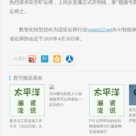
热烈请求应空旷讼师，上同步直播正式开明线，家”视频号双
讼师之。
数智化转型趋向为适应讼师行业
yaxin222.net
办AI智能
省讼师协会定于2026年4月26日举。
分享到
您可能还喜欢
2024耐玩的双人小游
戏推荐可以和朋友一
起玩的小
首日
登录
版关注江苏这项工作
P10 点开即玩的好玩
严限
今天《法治日报》头
网游推荐2023最新网
页游戏排行