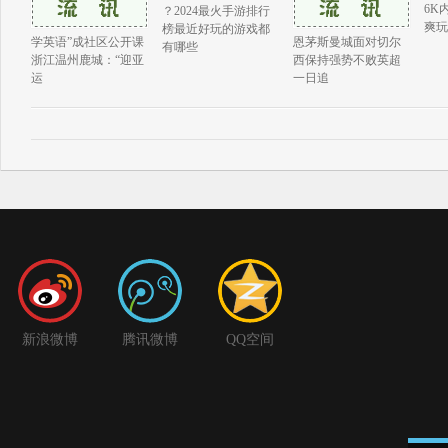
6K
？2024最火手游排行
爽玩
榜最近好玩的游戏都
学英语”成社区公开课
恩茅斯曼城面对切尔
有哪些
浙江温州鹿城：“迎亚
西保持强势不败英超
运
一日追
新浪微博
腾讯微博
QQ空间