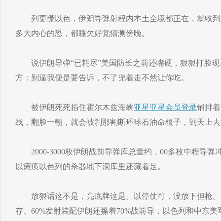
列更慌以色，伊朗导弹射程内本土全境都正在，就收到
多大内心的恐，都睡欠好觉猜测傍晚。
说伊朗导弹“已耗尽”美国防长之前还嘴硬，狠狠打脸现
方：别逼我便是要告诉，不了兜着走不然让你吃。
被伊朗死死掐住霍尔木兹海峡
亚星
亚星会员登录
铺排着
线，翻脸一朝，就会被刹那割断环球石油命根子，到天上去
2000-3000枚伊朗战前导弹库总量约，00多枚中程导
以瘫痪以色列的杀器地下洞库里还藏着足。
放狠话这不是，亮底牌这是。以停仗可，没放下但枪。
存、60%发射装配伊朗还攥着70%战前导，以色列和中东