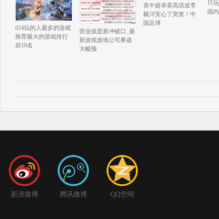
只玩
喜中超恭喜高洪波李
国内
颖川安心了突发！中
国足球
024玩的人最多的游戏
营业或是新冲破口_最
推荐最火的游戏排行
新游戏游戏公司事迹
前10名
大幅预
新浪微博
腾讯微博
QQ空间