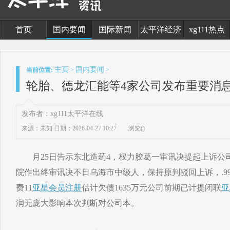
首页
国内要闻
国际新闻
太平洋经济
xg111热点
主页
国内要闻
当前位置:
>
>
轮胎、德龙汇能等4家公司发布重要消息
发布者：xg111太平洋在线
来源：未知
日期：2026-04-27 10:27
浏览(
)
月25日告示东北造药4，权力胶葛一审讯决提起上诉公
院作出终审讯决不日乌海市中级人，保持原判驳回上诉，.9
费11
亚星会员注册
估计欠债1635万元公司前期已计提闭联
亚
润无庞大影响本次判断对公司本。