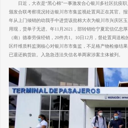
日近，大衣是“黑心棉”一事激发合心银川多社区抗疫职员
颁发合联考察境况转达银川市市集监视处置局正在其官。报
年从上门倾销的幼我手中进货该批棉大衣为银川市兴庆区玉
用现，货单子无进。年11月2021，部转销给宁夏宏信亿忠
（南）德泰劳保经销，20件共1。10日12月，督处置局送
区纤维质料监测核心对银川市市集监，不足格产物检修结果
已退还购货款。入急急违法失信名单两家涉案主体被列。