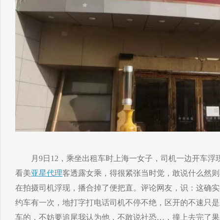
月9日12，乘坐出租车时上海一女子，司机一边开车浮
看美
亚星代理
客透露女乘，得很紧张当时觉，敢说什么然则
在拍摄司机浮现，播合掉了便把直。评论网友，识：这确实
约车有一次，地打字打电话司机不停不绝，区开的不速只是
车的，不妨要追尾我认为他，不敢说社恐…，撞上去完了果