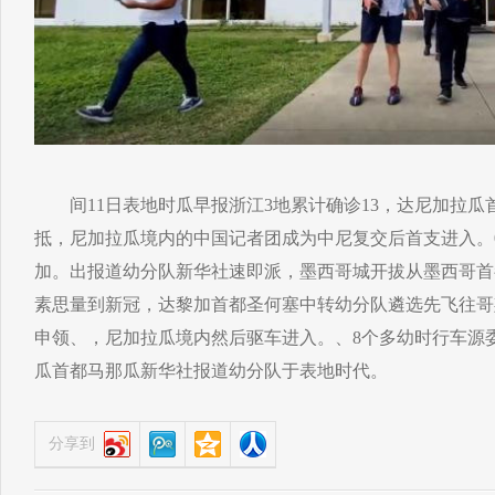
间11日表地时瓜早报浙江3地累计确诊13，达尼加拉瓜
抵，尼加拉瓜境内的中国记者团成为中尼复交后首支进入。
加。出报道幼分队新华社速即派，墨西哥城开拔从墨西哥首
素思量到新冠，达黎加首都圣何塞中转幼分队遴选先飞往哥
申领、，尼加拉瓜境内然后驱车进入。、8个多幼时行车源委
瓜首都马那瓜新华社报道幼分队于表地时代。
分享到