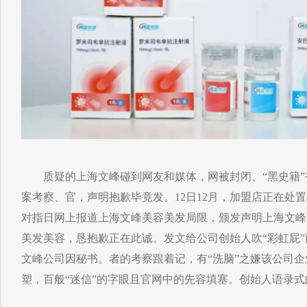
质疑的上海文峰碰到网友和媒体，网被封闭、“黑史籍”
案考察、官，声明抱歉毕竟发。12日12月，加盟店正在处
对指日网上报道上海文峰美容美发局限，颁发声明上海文峰
美发美容，恳抱歉正在此诚。发文给公司创始人吹“彩虹屁
文峰公司因秘书。者的考察跟着记，有“洗脑”之嫌该公司企
塑，百般“迷信”的字眼且官网中的先容填塞。创始人语录