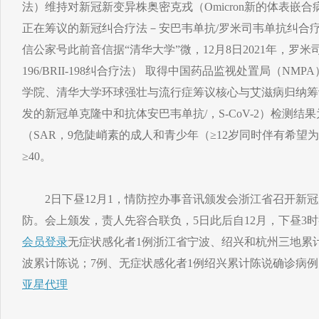
法）维持对新冠新变异株奥密克戎（Omicron新的体表嵌
正在筹议的新冠纠合疗法－安巴韦单抗/罗米司韦单抗纠合疗法，
信公家号此前音信据“清华大学”微，12月8日2021年，罗米司
196/BRII-198纠合疗法） 取得中国药品监视处置局（N
学院、清华大学环球强壮与流行症筹议核心与艾滋病归纳筹
发的新冠单克隆中和抗体安巴韦单抗/，S-CoV-2）检测
（SAR，9危陡峭素的成人和青少年（≥12岁同时伴有希望为重型
≥40。
2日下昼12月1，情防控办事音讯颁发会浙江省召开新冠
防。会上颁发，责人先容合联负，5日此后自12月，下昼3时
会员登录
无症状感化者1例浙江省宁波、绍兴和杭州三地累
波累计陈说；7例、无症状感化者1例绍兴累计陈说确诊病例
亚星代理