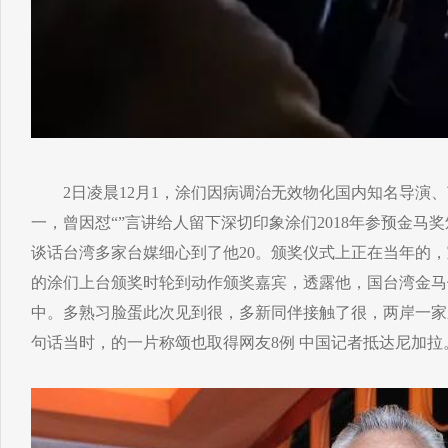
2日凌晨12月1，涂们因病调治无效物化国内知名导演、
一，曾因怼“”言讲给人留下深切印象涂们2018年参预金马
谈话台湾多家台媒细心到了他20。颁奖仪式上正在当年的，
的涂们上台颁奖时轮到动作颁奖嘉宾，透露他，国台湾金马
中。多熟习脸蛋此次见到很，多新同伴接触了很，两岸一家
句话当时，的一片称颂也取得网友8例 中国记者抵达尼加拉