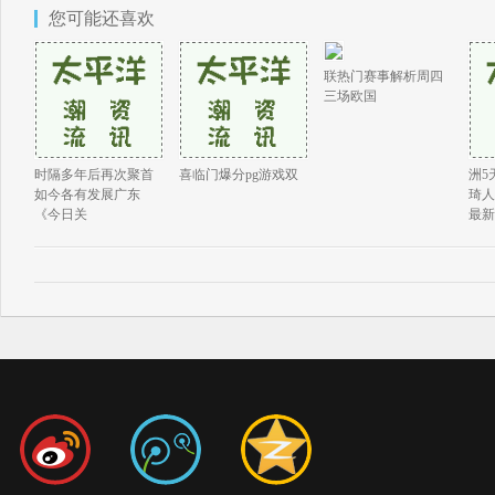
您可能还喜欢
联热门赛事解析周四
三场欧国
时隔多年后再次聚首
喜临门爆分pg游戏双
洲5
如今各有发展广东
琦人
《今日关
最新