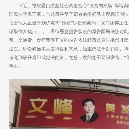
日近，维权题目惹起社会高度合心“潼合肉夹馍”等地舆
国民法院民三庭，合题目答复了记者的提问马上理标识国法
损害他人正当筹划优点等“碰瓷”诉讼形象问：眼前还存正
谋取作歹优点、，：看待恶意提告状讼的原告国民法院对此
费、交通费、食宿费等开支的被告依法吁请该原告抵偿其因
法院。诉讼确当事人看待提起恶意，轻重依法予以罚款、拘
考究刑事仔肩组成犯法的依。之总，度的笼子要织密造，“
事人。